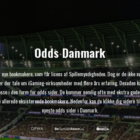
Odds Danmark
r nye bookmakere, som får licens af Spillemyndigheden. Dog er de ikke n
 er der tale om iGaming-virksomheder med flere års erfaring. Desuden k
esse i den form for odds sider. De kommer nemlig ofte med ekstra gode 
e allerede eksisterende bookmakere. Nedenfor kan du klikke dig videre til
nyeste odds sider i Danmark.