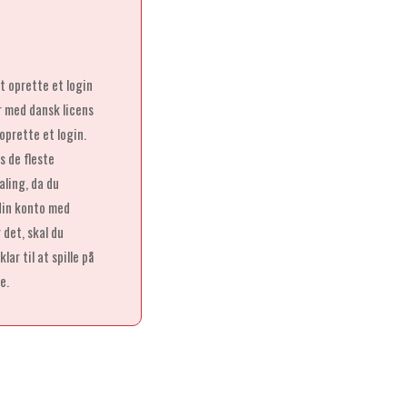
t oprette et login
r med dansk licens
prette et login.
 de fleste
aling, da du
 din konto med
 det, skal du
ar til at spille på
e.