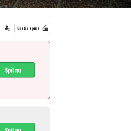
Gratis spins
Spil nu
Spil nu