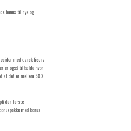
dds bonus til nye og
lesider med dansk licens
er er også tilfælde hvor
rd at det er mellem 500
 på den første
stbonuspakke med bonus