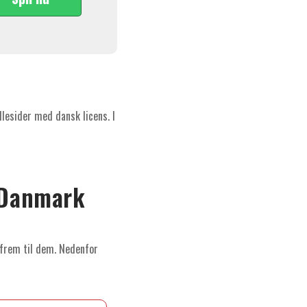
lesider med dansk licens. I
 Danmark
 frem til dem. Nedenfor